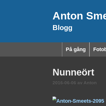
Hoppa
Anton Sm
till
innehåll
Blogg
På gång
Foto
Nunneört
2016-06-06
av
Anton