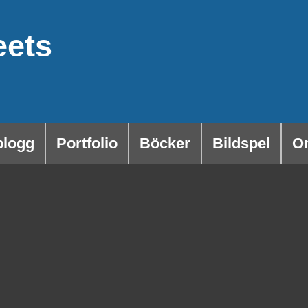
eets
blogg
Portfolio
Böcker
Bildspel
O