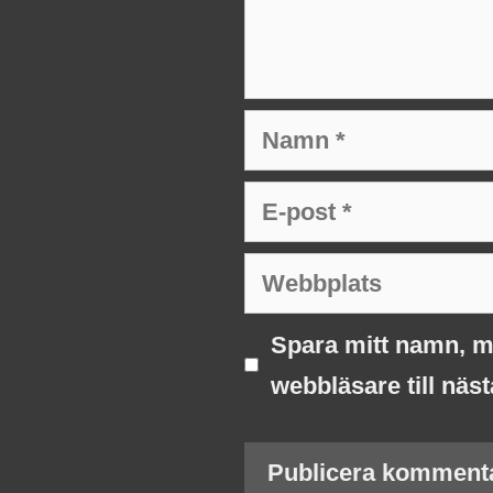
Namn
E-
post
Webbplats
Spara mitt namn, m
webbläsare till näs