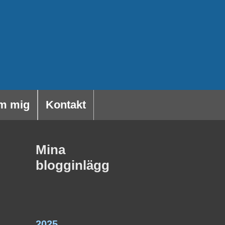
m mig
Kontakt
Mina
blogginlägg
2025