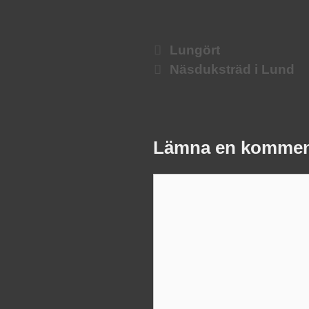
Lungört
Näsduksträd i Lund
Lämna en kommen
Kommentar