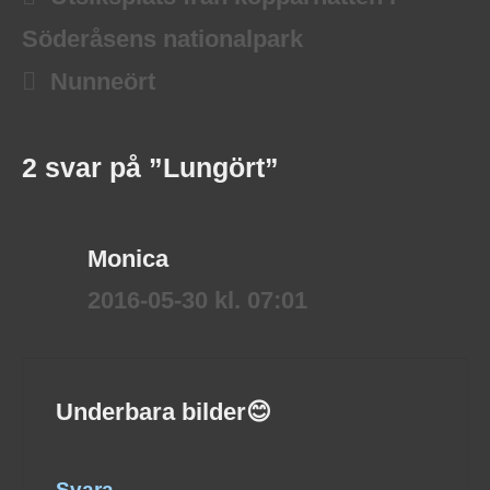
Söderåsens nationalpark
Nunneört
2 svar på ”Lungört”
Monica
2016-05-30 kl. 07:01
Underbara bilder😊
Svara