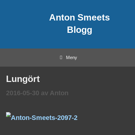
Hoppa
Anton Smeets
till
innehåll
Blogg
Meny
Lungört
2016-05-30
av
Anton