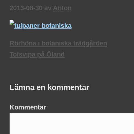
2013-08-30
av
Anton
Rörhöna i botaniska trädgården
Tofsvipa på Öland
Lämna en kommentar
Kommentar