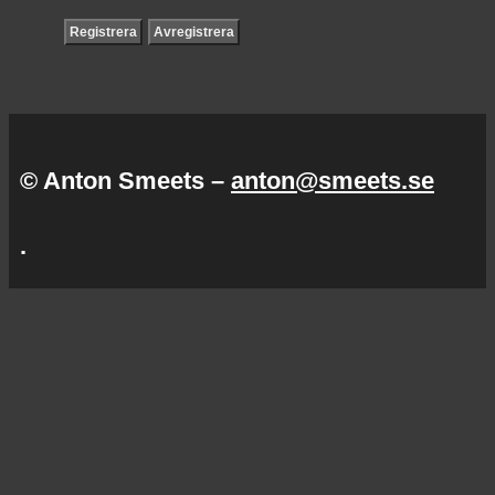
© Anton Smeets –
anton@smeets.se
.