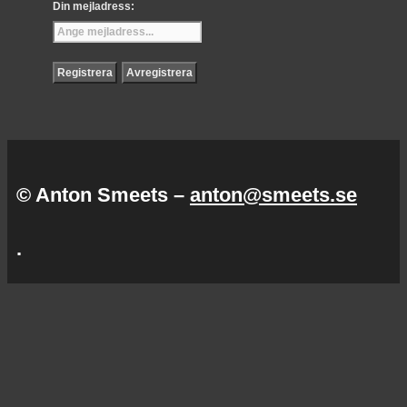
Din mejladress:
© Anton Smeets –
anton@smeets.se
.