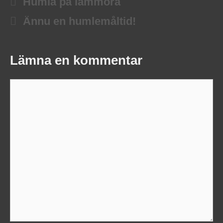
Humla på lammöra
Ännu en humlemåltid!
Lämna en kommentar
Kommentar