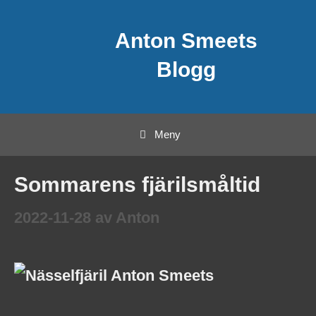
Hoppa
Anton Smeets
till
innehåll
Blogg
Meny
Sommarens fjärilsmåltid
2022-11-28
av
Anton