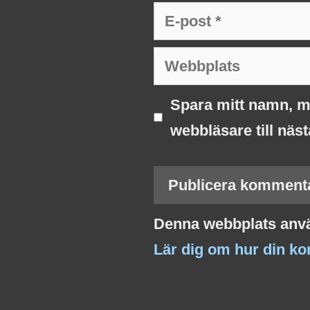
E-
post
Webbplats
Spara mitt namn, m
webbläsare till näs
Denna webbplats anvä
Lär dig om hur din k