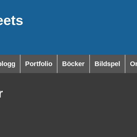
eets
blogg
Portfolio
Böcker
Bildspel
O
r