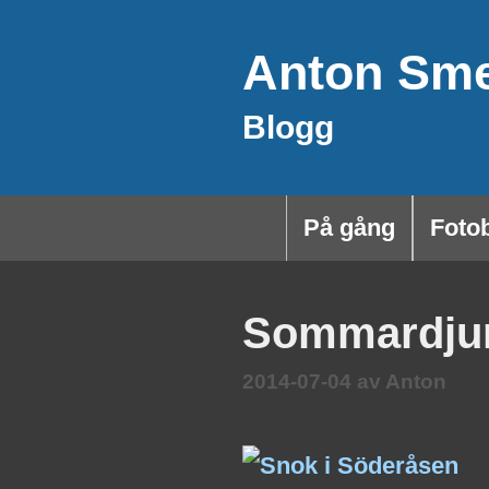
Hoppa
Anton Sm
till
innehåll
Blogg
På gång
Foto
Sommardju
2014-07-04
av
Anton