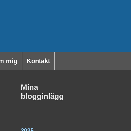
m mig
Kontakt
Mina
blogginlägg
2025