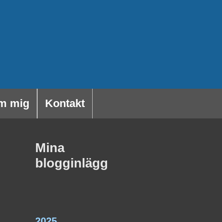
m mig
Kontakt
Mina
blogginlägg
2025