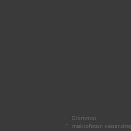
Blommor
makrofoton vattendr