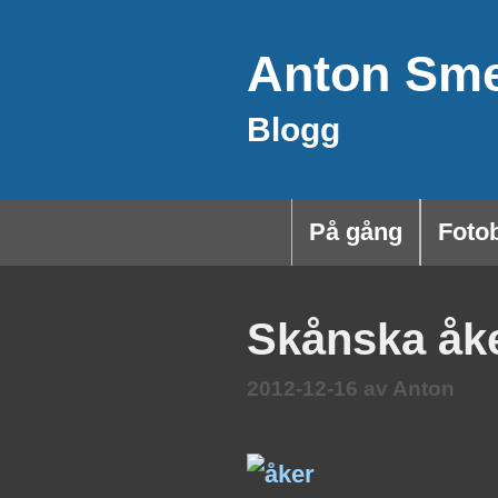
Hoppa
Anton Sm
till
innehåll
Blogg
På gång
Foto
Skånska åk
2012-12-16
av
Anton