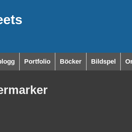
eets
blogg
Portfolio
Böcker
Bildspel
O
ermarker