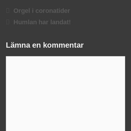
Orgel i coronatider
Humlan har landat!
Lämna en kommentar
Kommentar