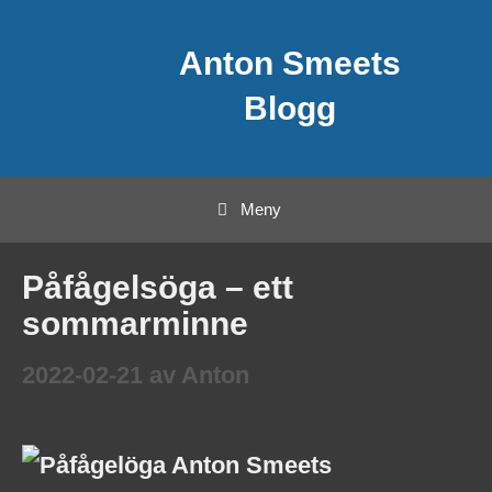
Hoppa
Anton Smeets
till
innehåll
Blogg
Meny
Påfågelsöga – ett
sommarminne
2022-02-21
av
Anton