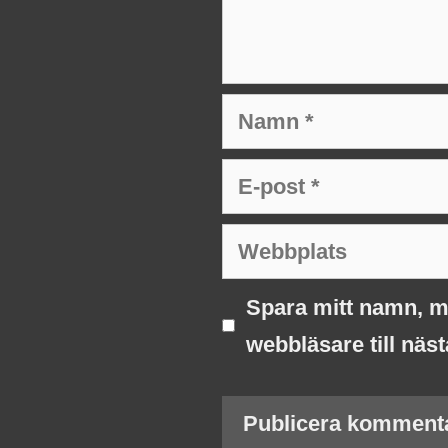
Namn
E-
post
Webbplats
Spara mitt namn, m
webbläsare till näs