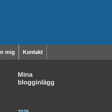
m mig
Kontakt
Mina
blogginlägg
2025