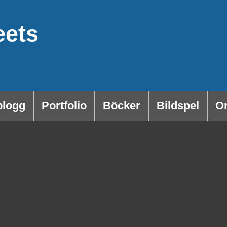
eets
blogg
Portfolio
Böcker
Bildspel
O