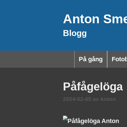
Hoppa
Anton Sm
till
innehåll
Blogg
På gång
Foto
Påfågelöga
2024-02-05
av
Anton