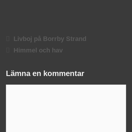
Livboj på Borrby Strand
Himmel och hav
Lämna en kommentar
Kommentar