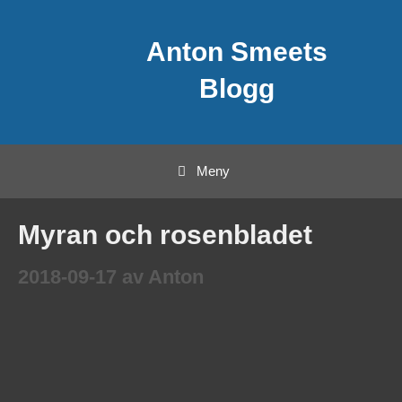
Hoppa
Anton Smeets
till
innehåll
Blogg
Meny
Myran och rosenbladet
2018-09-17
av
Anton