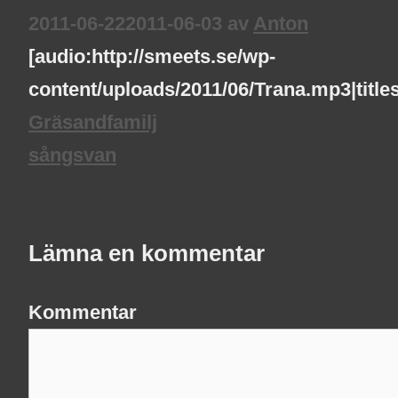
2011-06-22
2011-06-03
av
Anton
[audio:http://smeets.se/wp-
content/uploads/2011/06/Trana.mp3|title
Gräsandfamilj
sångsvan
Lämna en kommentar
Kommentar