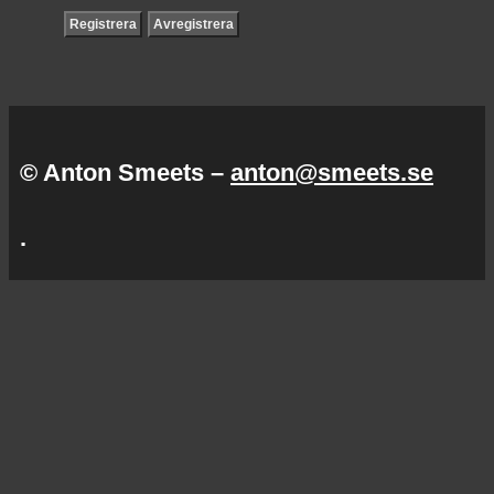
© Anton Smeets –
anton@smeets.se
.