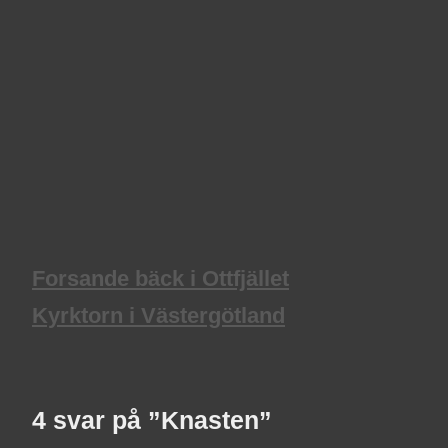
Forsande bäck i Ottfjället
Kyrktorn i Västergötland
4 svar på ”Knasten”