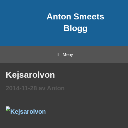
Hoppa
Anton Smeets
till
innehåll
Blogg
Meny
Kejsarolvon
2014-11-28
av
Anton