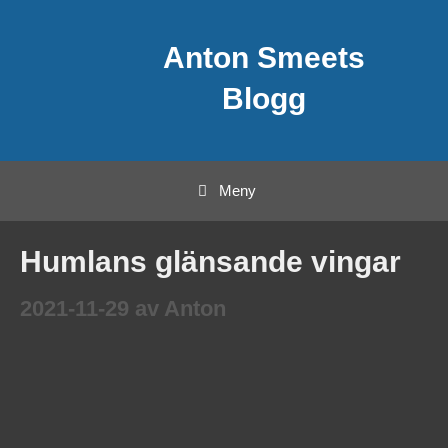
Hoppa
Anton Smeets
till
innehåll
Blogg
Meny
Humlans glänsande vingar
2021-11-29
av
Anton