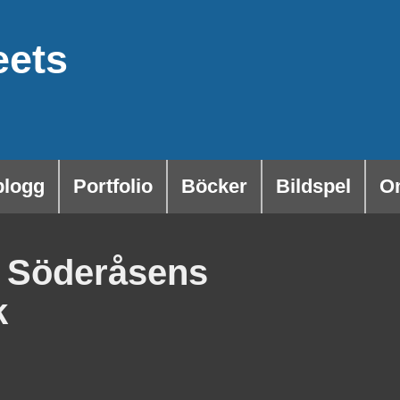
eets
blogg
Portfolio
Böcker
Bildspel
O
i Söderåsens
k