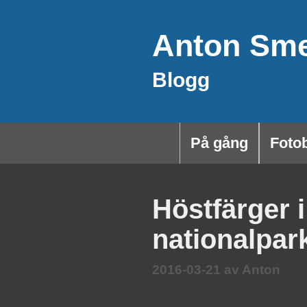
Hoppa
Anton Sm
till
innehåll
Blogg
På gång
Foto
Höstfärger 
nationalpar
2016-03-21
av
Anton