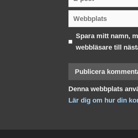
post
Webbplats
Spara mitt namn, m
webbläsare till näs
Denna webbplats anvä
Lär dig om hur din k