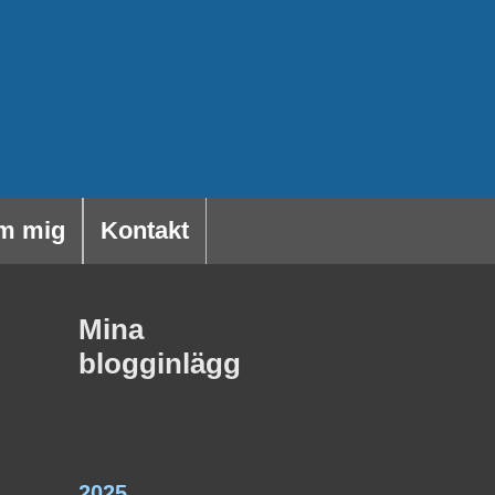
m mig
Kontakt
Mina
blogginlägg
2025