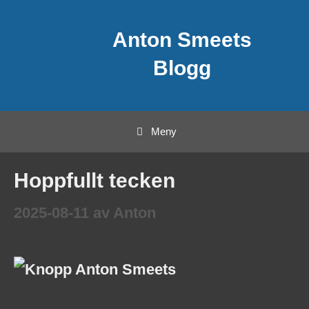
Hoppa
Anton Smeets
till
innehåll
Blogg
Meny
Hoppfullt tecken
2025-08-11
av
Anton