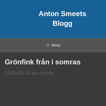
Hoppa
Anton Smeets
till
innehåll
Blogg
Meny
Grönfink från i somras
2015-03-23
av
Anton