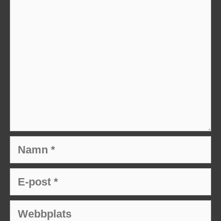
Namn
E-
post
Webbplats