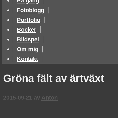
På gång
Fotoblogg
Portfolio
Böcker
Bildspel
Om mig
Kontakt
Gröna fält av ärtväxt
2015-09-21
av
Anton