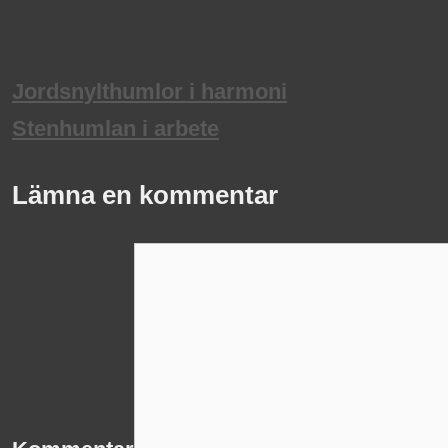
Jordsnylthumlor i harmoni
Stenhumlan i arbete
Lämna en kommentar