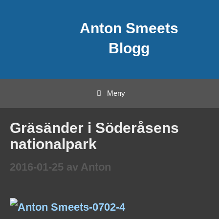
Hoppa
Anton Smeets
till
innehåll
Blogg
Meny
Gräsänder i Söderåsens
nationalpark
2016-01-25
av
Anton