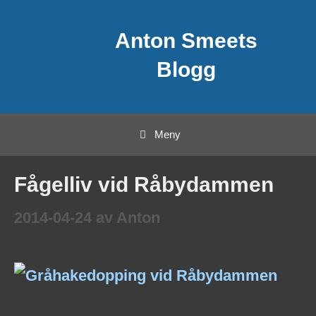
Hoppa
Anton Smeets
till
innehåll
Blogg
Meny
Fågelliv vid Råbydammen
2014-04-24
av
Anton