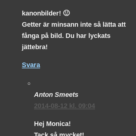
kanonbilder! 🙂
Getter är minsann inte så lätta att
fånga på bild. Du har lyckats
jättebra!
Svara
Anton Smeets
2014-08-12 kl. 09:04
Hej Monica!
Tack så mycket!