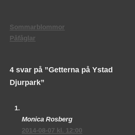
Sommarblommor
Påfåglar
4 svar på ”Getterna på Ystad
Djurpark”
Monica Rosberg
2014-08-07 kl. 12:00