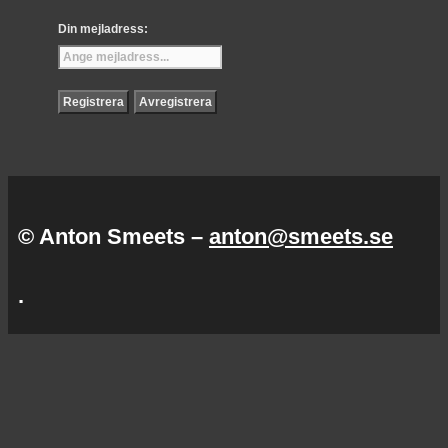
Din mejladress:
© Anton Smeets –
anton@smeets.se
.