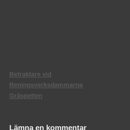
Betraktare vid
Reningsverksdammarna
Gråspetten
Lämna en kommentar