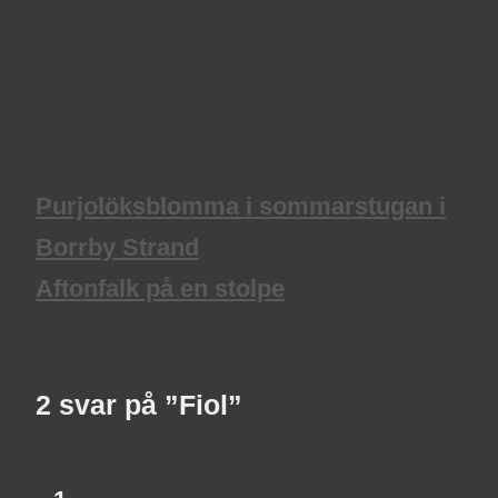
Purjolöksblomma i sommarstugan i
Borrby Strand
Aftonfalk på en stolpe
2 svar på ”Fiol”