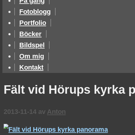
På gång
Fotoblogg
Portfolio
Böcker
Bildspel
Om mig
Kontakt
Fält vid Hörups kyrka
2013-11-14
av
Anton