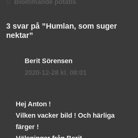
Blommande potatis
3 svar på ”Humlan, som suger
nektar”
Berit Sörensen
2020-12-28 kl. 08:01
Hej Anton !
Vilken vacker bild ! Och härliga
färger !