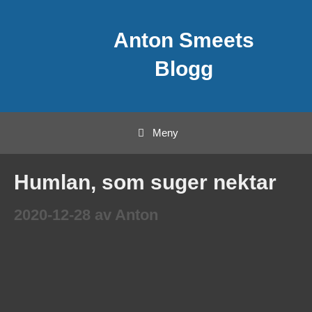
Hoppa
Anton Smeets
till
innehåll
Blogg
Meny
Humlan, som suger nektar
2020-12-28
av
Anton