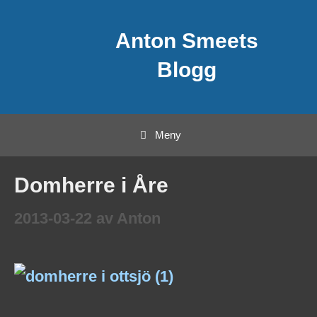
Hoppa
Anton Smeets
till
innehåll
Blogg
Meny
Domherre i Åre
2013-03-22
av
Anton