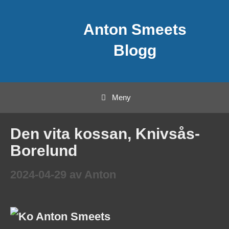
Hoppa
Anton Smeets
till
innehåll
Blogg
Meny
Den vita kossan, Knivsås-
Borelund
2024-04-29
av
Anton