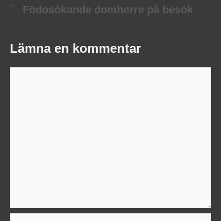
Födosökande domherre på besök
Lämna en kommentar
Kommentar