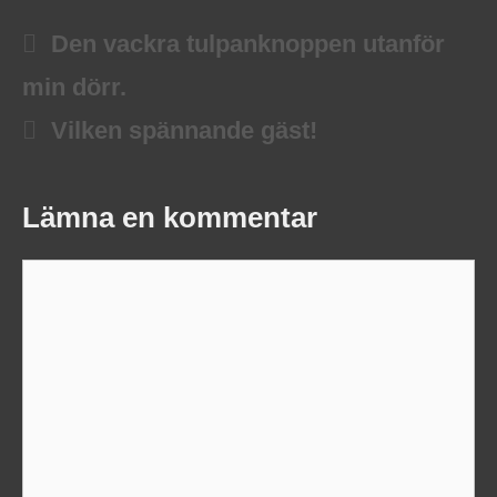
Den vackra tulpanknoppen utanför
min dörr.
Vilken spännande gäst!
Lämna en kommentar
Kommentar