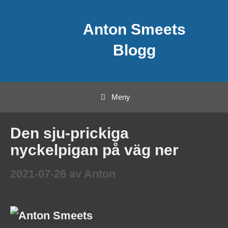
Hoppa
Anton Smeets
till
innehåll
Blogg
Meny
Den sju-prickiga
nyckelpigan på väg ner
2021-07-26
av
Anton