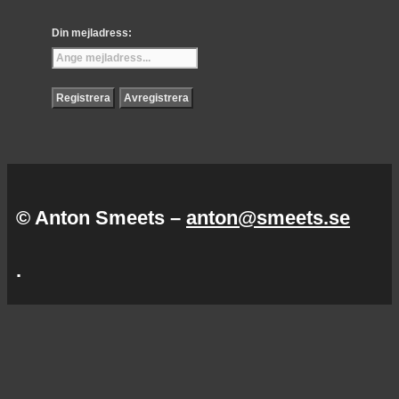
Din mejladress:
© Anton Smeets –
anton@smeets.se
.