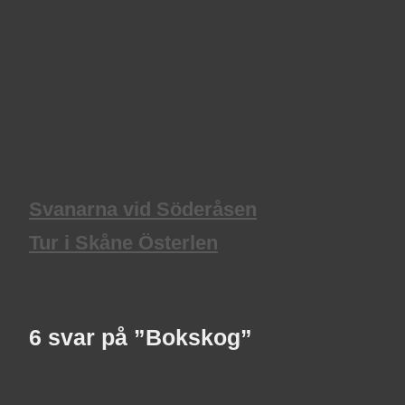
Svanarna vid Söderåsen
Tur i Skåne Österlen
6 svar på ”Bokskog”