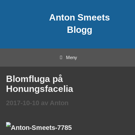
Hoppa
Anton Smeets
till
innehåll
Blogg
Meny
Blomfluga på
Honungsfacelia
2017-10-10
av
Anton