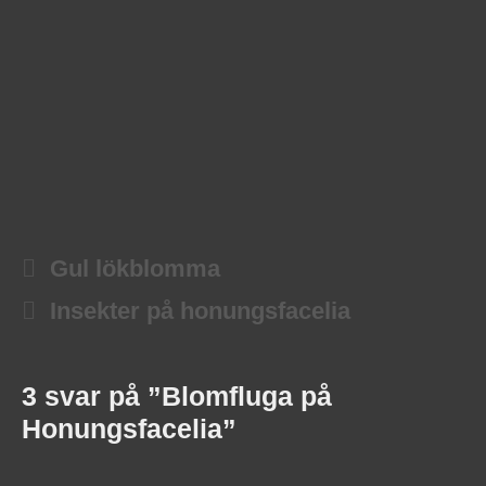
Gul lökblomma
Insekter på honungsfacelia
3 svar på ”Blomfluga på
Honungsfacelia”