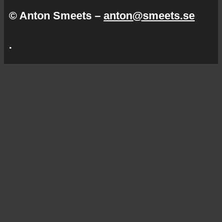
© Anton Smeets –
anton@smeets.se
.