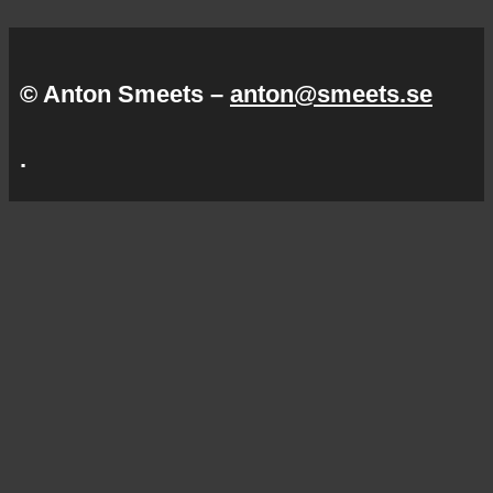
© Anton Smeets –
anton@smeets.se
.