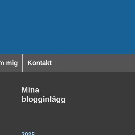
m mig
Kontakt
Mina
blogginlägg
2025