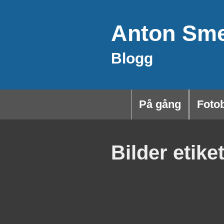
Hoppa
Anton Sm
till
innehåll
Blogg
På gång
Foto
Bilder etike