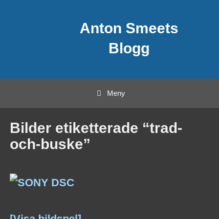
Hoppa
Anton Smeets
till
innehåll
Blogg
Meny
Bilder etiketterade “trad-
och-buske”
[Visa bildspel]