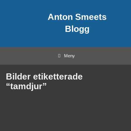
Hoppa
Anton Smeets
till
innehåll
Blogg
Meny
Bilder etiketterade
“tamdjur”