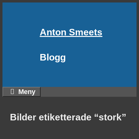
Hoppa
till
innehåll
Anton Smeets
Blogg
Meny
Bilder etiketterade “stork”