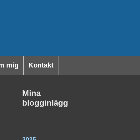
m mig
Kontakt
Mina
blogginlägg
2025