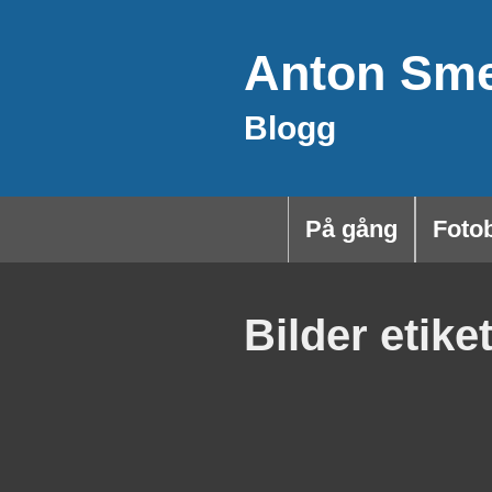
Hoppa
Anton Sm
till
innehåll
Blogg
På gång
Foto
Bilder etike