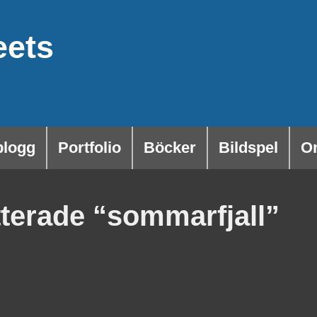
eets
blogg
Portfolio
Böcker
Bildspel
O
tterade “sommarfjall”