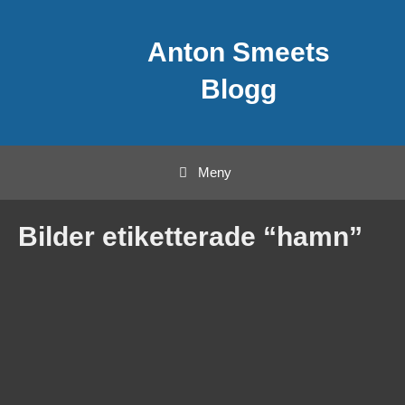
Hoppa
Anton Smeets
till
innehåll
Blogg
Meny
Bilder etiketterade “hamn”