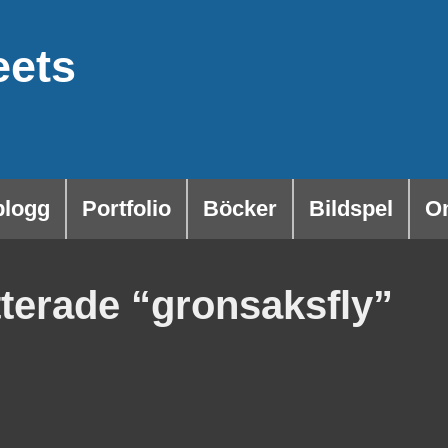
eets
blogg
Portfolio
Böcker
Bildspel
O
tterade “gronsaksfly”