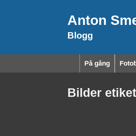
Hoppa
Anton Sm
till
innehåll
Blogg
På gång
Foto
Bilder etike