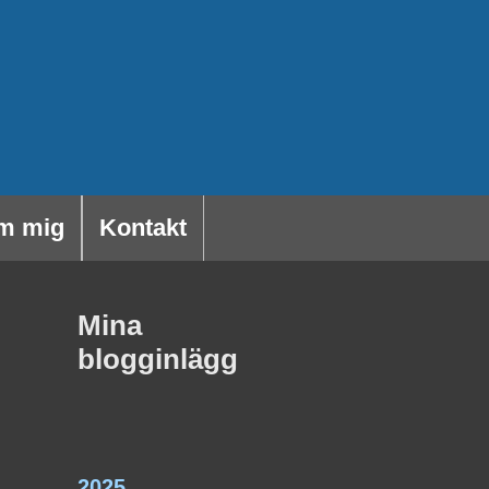
m mig
Kontakt
Mina
blogginlägg
2025