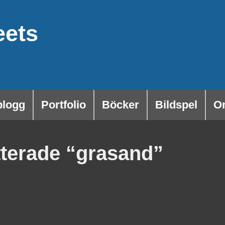
eets
blogg
Portfolio
Böcker
Bildspel
O
etterade “grasand”