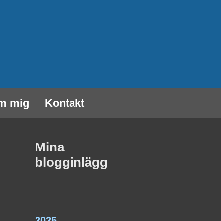
m mig
Kontakt
Mina
blogginlägg
2025