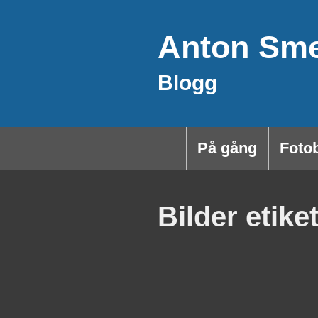
Hoppa
Anton Sm
till
innehåll
Blogg
På gång
Foto
Bilder etik