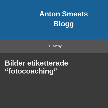
Hoppa
Anton Smeets
till
innehåll
Blogg
Meny
Bilder etiketterade
“fotocoaching”