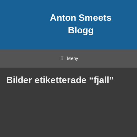
Hoppa
Anton Smeets
till
innehåll
Blogg
Meny
Bilder etiketterade “fjall”