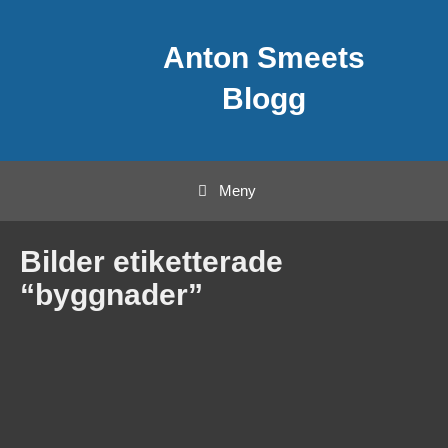
Hoppa
Anton Smeets
till
innehåll
Blogg
Meny
Bilder etiketterade
“byggnader”