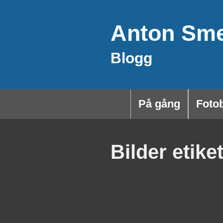
Hoppa
Anton Sm
till
innehåll
Blogg
På gång
Foto
Bilder etike