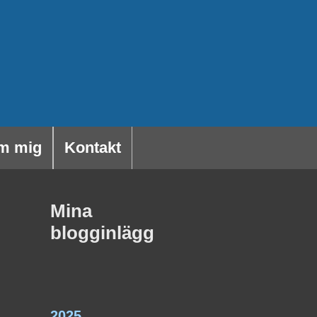
m mig
Kontakt
Mina
blogginlägg
2025