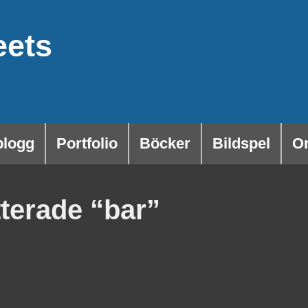
eets
blogg
Portfolio
Böcker
Bildspel
O
tterade “bar”