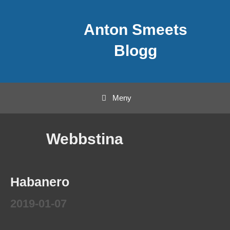
Hoppa
Anton Smeets
till
innehåll
Blogg
Meny
Webbstina
Habanero
2019-01-07